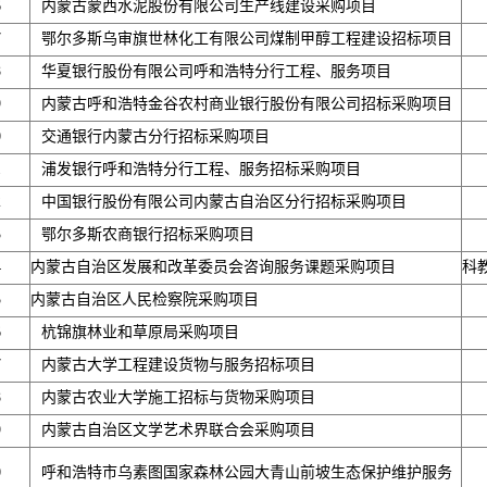
6
内蒙古蒙西水泥股份有限公司生产线建设采购项目
7
鄂尔多斯乌审旗世林化工有限公司煤制甲醇工程建设招标项目
8
华夏银行股份有限公司呼和浩特分行工程、服务项目
9
内蒙古呼和浩特金谷农村商业银行股份有限公司招标采购项目
0
交通银行内蒙古分行招标采购项目
1
浦发银行呼和浩特分行工程、服务招标采购项目
2
中国银行股份有限公司内蒙古自治区分行招标采购项目
3
鄂尔多斯农商银行招标采购项目
4
内蒙古自治区发展和改革委员会咨询服务课题采购项目
科
5
内蒙古自治区人民检察院采购项目
6
杭锦旗林业和草原局采购项目
7
内蒙古大学工程建设货物与服务招标项目
8
内蒙古农业大学施工招标与货物采购项目
9
内蒙古自治区文学艺术界联合会采购项目
0
呼和浩特市乌素图国家森林公园大青山前坡生态保护维护服务