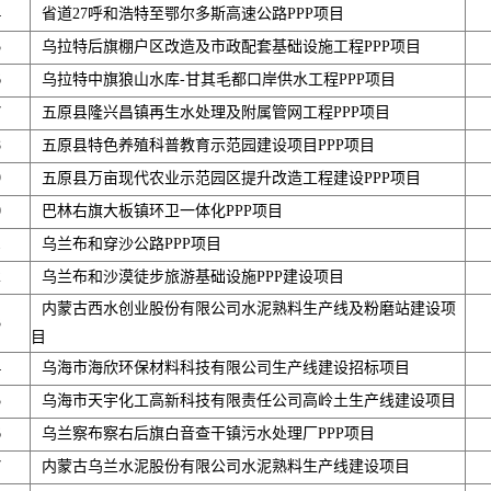
4
省道27呼和浩特至鄂尔多斯高速公路PPP项目
5
乌拉特后旗棚户区改造及市政配套基础设施工程PPP项目
6
乌拉特中旗狼山水库-甘其毛都口岸供水工程PPP项目
7
五原县隆兴昌镇再生水处理及附属管网工程PPP项目
8
五原县特色养殖科普教育示范园建设项目PPP项目
9
五原县万亩现代农业示范园区提升改造工程建设PPP项目
0
巴林右旗大板镇环卫一体化PPP项目
1
乌兰布和穿沙公路PPP项目
2
乌兰布和沙漠徒步旅游基础设施PPP建设项目
内蒙古西水创业股份有限公司水泥熟料生产线及粉磨站建设项
3
目
4
乌海市海欣环保材料科技有限公司生产线建设招标项目
5
乌海市天宇化工高新科技有限责任公司高岭土生产线建设项目
6
乌兰察布察右后旗白音查干镇污水处理厂PPP项目
7
内蒙古乌兰水泥股份有限公司水泥熟料生产线建设项目