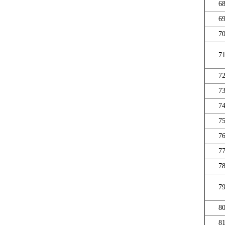
6
6
7
7
7
7
7
7
7
7
7
7
8
8