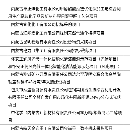
内蒙古卓正煤化工有限公司甲醇醋酸延链优化深加工与综合利
用生产高端化学品及新材料项目聚甲醛工艺包项目
内蒙古宜化化工有限公司招标采购项目
内蒙古汇能煤化工有限公司煤制天然气液化招标项目
内蒙古昆明卷烟有限责任公司设备物资采购项目
内蒙古电力（集团）有限责任公司招标采购项目
怀安正润风光储一体化智能化清洁能源示范项目（光伏项目）
和怀安正润风光储一体化智能化清洁能源示范项目（风电项目）
内蒙古测铖矿业开发有限责任公司达尔罕茂明安联合旗乌兰陶
0
勒盖铜镍矿45万吨/年采选建设项目
包头市延盛新能源有限责任公司包钢集团冶金渣综合利用开发
有限责任公司全额自发自用市场化并网新能源5MWp分布式光伏
项目
中化学（内蒙古）新材料有限责任公司30万吨/年煤制乙二醇项
2
目
3
内蒙古航天金岗重工有限公司金岗重工数控机床采购项目