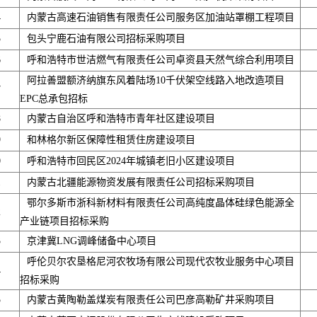
4
内蒙古高速石油销售有限责任公司服务区加油站罩棚工程项目
5
包头宁鹿石油有限公司招标采购项目
6
呼和浩特市世洁燃气有限责任公司卓资县天然气综合利用项目
阿拉善盟额济纳旗东风着陆场10千伏架空线路入地改造项目
7
EPC总承包招标
8
内蒙古自治区呼和浩特市青年社区建设项目
9
和林格尔新区保障性租赁住房建设项目
0
呼和浩特市回民区2024年城镇老旧小区建设项目
1
内蒙古北疆能源物资发展有限责任公司招标采购项目
鄂尔多斯市浙科新材料有限责任公司高纯度晶体硅绿色能源全
2
产业链项目招标采购
3
京津冀LNG调峰储备中心项目
呼伦贝尔农垦格尼河农牧场有限公司现代农牧业服务中心项目
4
招标采购
5
内蒙古黄陶勒盖煤炭有限责任公司巴彦高勒矿井采购项目