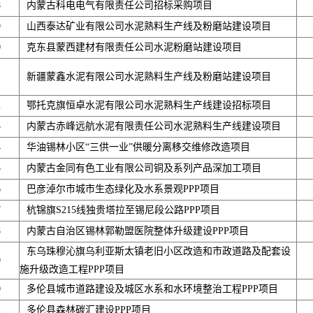
8
内蒙古科电电气有限责任公司招标采购项目
9
山西泰达矿业有限公司水泥熟料生产线及粉磨站建设项目
0
克东县蒙西建材有限责任公司水泥粉磨站建设项目
1
新疆蒙鑫水泥有限公司水泥熟料生产线及粉磨站建设项目
2
鄂托克旗恒卓水泥有限公司水泥熟料生产线建设招标项目
3
内蒙古赤峰远航水泥有限责任公司水泥熟料生产线建设项目
4
华油锡林小区“三供一业”供暖分离移交维修改造项目
5
内蒙古金同有色工业有限公司铜及系列产品深加工项目
6
巴彦淖尔市城市生态绿化及水系景观PPP项目
7
杭锦旗S215线独贵塔拉至锡尼段公路PPP项目
8
内蒙古自治区锡林郭勒盟医院整体升级建设PPP项目
东乌珠穆沁旗乌利亚斯太镇老旧小区改造和市政道路及配套设
9
施升级改造工程PPP项目
0
多伦县城市道路建设及城区水系和水环境整治工程PPP项目
1
多伦县森林碳汇建设PPP项目