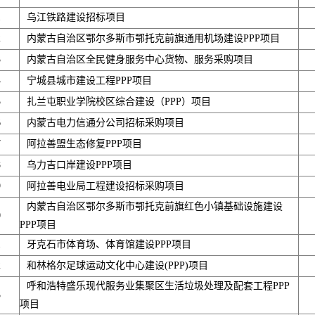
1
乌江铁路建设招标项目
2
内蒙古自治区鄂尔多斯市鄂托克前旗通用机场建设PPP项目
3
内蒙古自治区全民健身服务中心货物、服务采购项目
4
宁城县城市建设工程PPP项目
5
扎兰屯职业学院校区综合建设（PPP）项目
6
内蒙古电力信通分公司招标采购项目
7
阿拉善盟生态修复PPP项目
8
乌力吉口岸建设PPP项目
9
阿拉善电业局工程建设招标采购项目
内蒙古自治区鄂尔多斯市鄂托克前旗红色小镇基础设施建设
0
PPP项目
1
牙克石市体育场、体育馆建设PPP项目
2
和林格尔足球运动文化中心建设(PPP)项目
呼和浩特盛乐现代服务业集聚区生活垃圾处理及配套工程PPP
3
项目