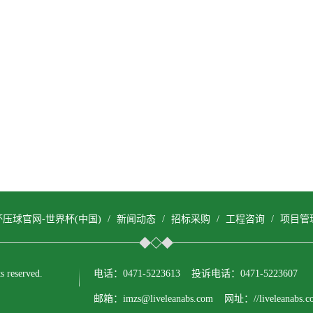
杯压球官网-世界杯(中国)
/
新闻动态
/
招标采购
/
工程咨询
/
项目管
reserved.
电话：0471-5223613 投诉电话：0471-5223607
邮箱：imzs@liveleanabs.com 网址：//liveleanabs.c