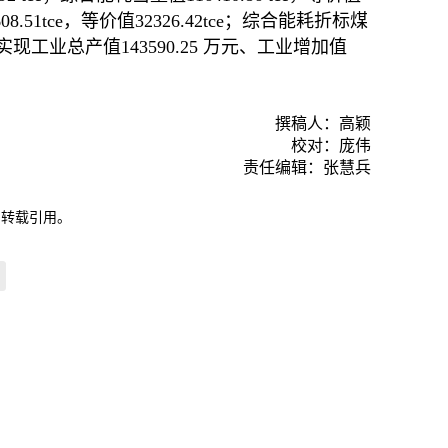
.51tce，等价值32326.42tce；综合能耗折标煤
，可实现工业总产值143590.25 万元、工业增加值
撰稿人：高颖
校对：庞伟
责任编辑：张慧兵
自转载引用。