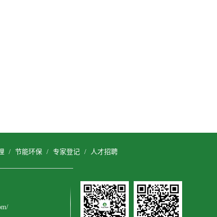
理
/
节能环保
/
专家登记
/
人才招聘
om/