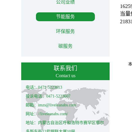
公司业绩
162
当量值
节能服务
218
环保服务
碳服务
联系我们
Contact us
电话：0471-5223613
投诉电话：0471-5223607
邮箱：imzs@liveleanabs.com
网址：//liveleanabs.com/
地址：内蒙古自治区呼和浩特市赛罕区鄂尔
多斯东街12号银联大厦10层