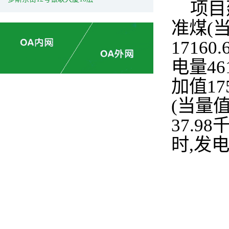
项目
准煤(当
1716
电量46
加值17
(当量
37.9
时,发电