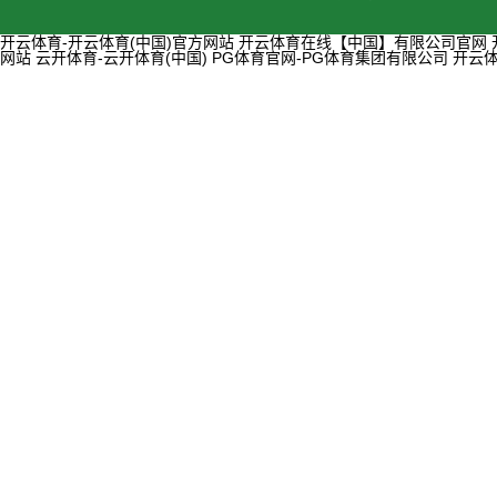
开云体育-开云体育(中国)官方网站
开云体育在线【中国】有限公司官网
网站
云开体育-云开体育(中国)
PG体育官网-PG体育集团有限公司
开云体