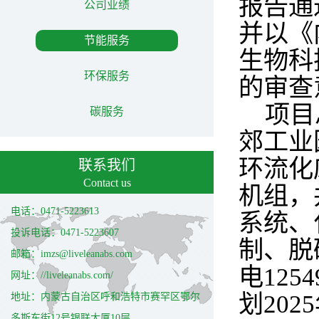
报告通
公司业绩
并以《
节能服务
生物科
环保服务
的审查
项目
碳服务
郊工业
环流化
联系我们
Contact us
机组，
电话：0471-5223613
系统、
投诉电话：0471-5223607
制、脱
邮箱：imzs@liveleanabs.com
电125
网址：//liveleanabs.com/
划20
地址：内蒙古自治区呼和浩特市赛罕区鄂尔
多斯东街12号银联大厦10层