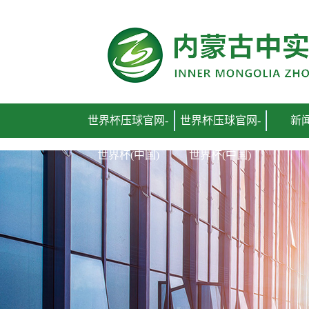
世界杯压球官网
世界杯压球官网-
世界杯压球官网-
新
世界杯(中国)
世界杯(中国)