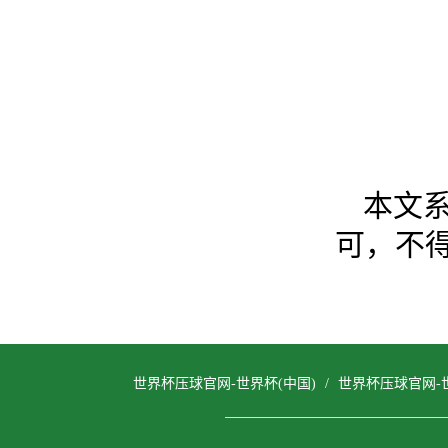
本文
可，不
世界杯压球官网-世界杯(中国)
/
世界杯压球官网-