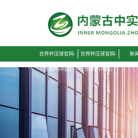
世界杯压球官网
世界杯压球官网-
世界杯压球官网-
新
世界杯(中国)
世界杯(中国)