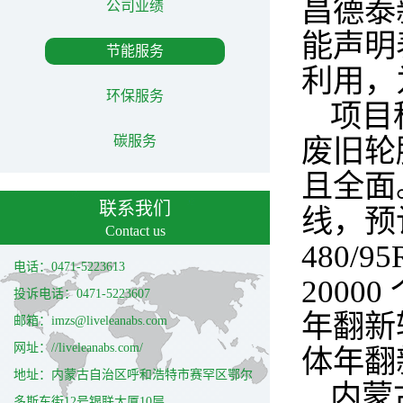
昌德泰
公司业绩
能声明
节能服务
利用，
环保服务
项目
碳服务
废旧轮
且全面。
联系我们
线，预计
Contact us
480
电话：0471-5223613
2000
投诉电话：0471-5223607
年翻新
邮箱：imzs@liveleanabs.com
网址：//liveleanabs.com/
体年翻新
地址：内蒙古自治区呼和浩特市赛罕区鄂尔
内蒙
多斯东街12号银联大厦10层