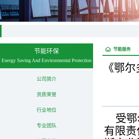
节能服务
节能环保
Energy Saving And Environmental Protection
《鄂尔
公司简介
资质荣誉
行业地位
受鄂
专业团队
有限责