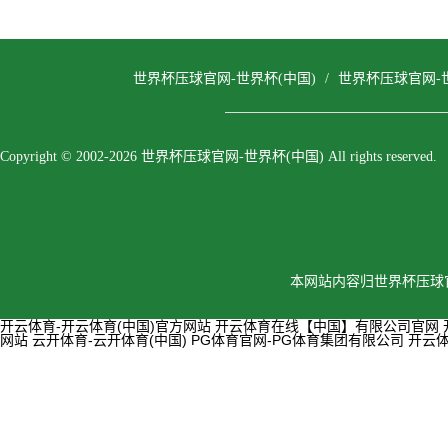
世界杯压球官网-世界杯(中国)
/
世界杯压球官网-
Copyright © 2002-2026 世界杯压球官网-世界杯(中国) All rights reserved.
本网站内容归世界杯压球
开云体育-开云体育(中国)官方网站
开云体育在线【中国】有限公司官网
网站
云开体育-云开体育(中国)
PG体育官网-PG体育集团有限公司
开云体