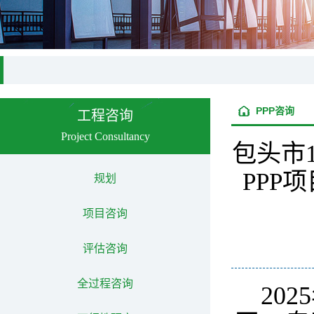
PPP咨询
工程咨询
Project Consultancy
包头市
PPP
规划
项目咨询
评估咨询
全过程咨询
20