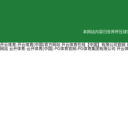
本网站内容归世界杯压球
开云体育-开云体育(中国)官方网站
开云体育在线【中国】有限公司官网
网站
云开体育-云开体育(中国)
PG体育官网-PG体育集团有限公司
开云体