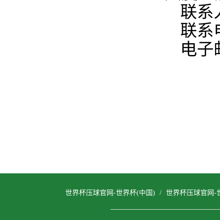
联系
联系电
电子邮
世界杯压球官网-世界杯(中国)
/
世界杯压球官网-