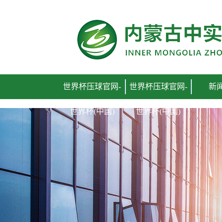
世界杯压球官网
世界杯压球官网-
世界杯压球官网-
新
世界杯(中国)
世界杯(中国)