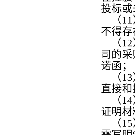
投标或
（1
不得存
（1
司的采
诺函；
（1
直接和
（1
证明材
（1
需写明