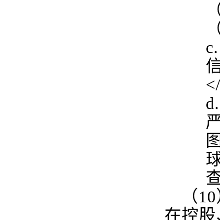
（
c.
<
d.
图
（1
在控股