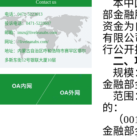
本中
Contact us
部金融
电话：0471-5223613
资金为
投诉电话：0471-5223607
邮箱：imzs@liveleanabs.com
有限公
网址：//liveleanabs.com/
行公开
地址：内蒙古自治区呼和浩特市赛罕区鄂尔
二、
多斯东街12号银联大厦10层
规模
金融部
范围
的：
（0
金融部