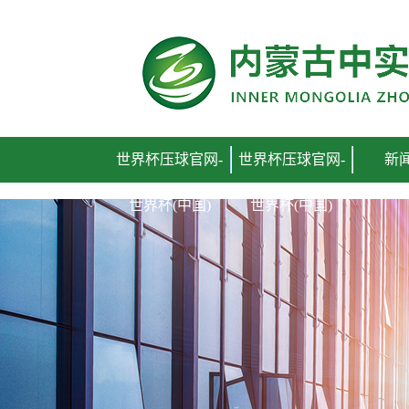
世界杯压球官网
世界杯压球官网-
世界杯压球官网-
新
世界杯(中国)
世界杯(中国)