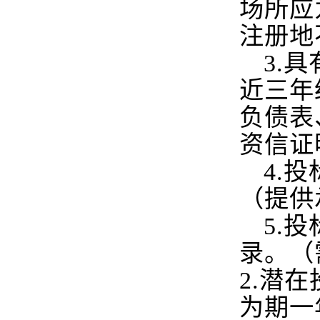
场所应
注册地
3.
近三年
负债表
资信证
4.
（提供
5.
录。（
2.潜
为期一