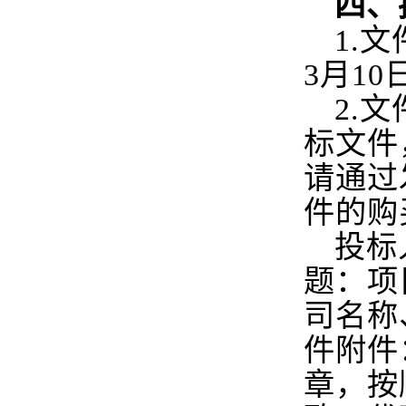
四、
1.文
3月10
2.
标文件
请通过发
件的购
投标
题：项
司名称
件附件
章，按