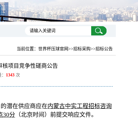
当前位置：
世界杯压球官网
>>招标采购>>招标公告
况审核项目竞争性磋商公告
量：
1343
次
的潜在供应商应在
内蒙古中实工程招标咨询
点30分
（北京时间）前提交响应文件。