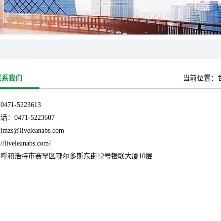
联系我们
当前位置：
471-5223613
：0471-5223607
zs@liveleanabs.com
liveleanabs.com/
呼和浩特市赛罕区鄂尔多斯东街12号银联大厦10层