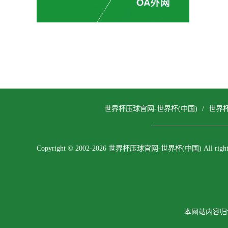
世界杯压球官网-世界杯(中国)
/
世界
Copyright © 2002-2026 世界杯压球官网-世界杯(中国) All rights 
本网站内容归