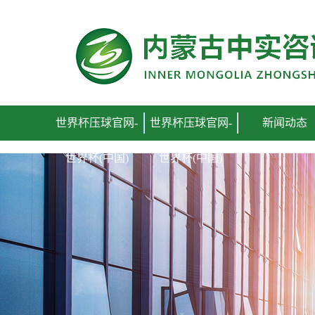
世界杯压球官网
世界杯压球官网-
世界杯压球官网-
新闻动态
世界杯(中国)
世界杯(中国)