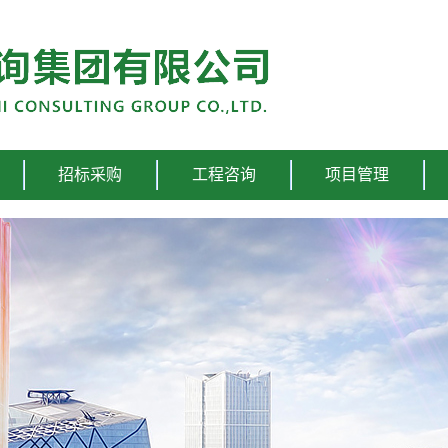
招标采购
工程咨询
项目管理