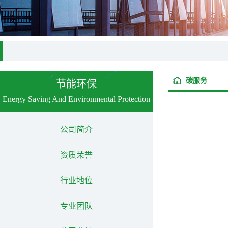
碳服务
节能环保
Energy Saving And Environmental Protection
公司简介
资质荣誉
行业地位
专业团队