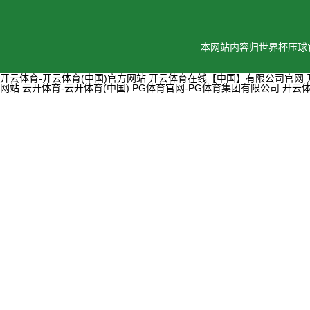
本网站内容归世界杯压球
开云体育-开云体育(中国)官方网站
开云体育在线【中国】有限公司官网
网站
云开体育-云开体育(中国)
PG体育官网-PG体育集团有限公司
开云体