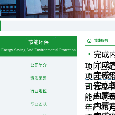
节能服务
节能环保
Energy Saving And Environmental Protection
完成
完成
项目固
公司简介
完成
项目节
资质荣誉
完成
司低温
行业地位
内蒙
能声明
专业团队
内蒙古
年产25