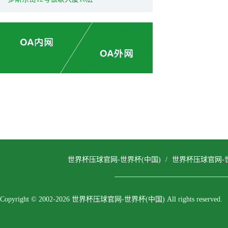
世界杯压球官网-世界杯(中国)
/
世界杯压球官网-
Copyright © 2002-2026 世界杯压球官网-世界杯(中国) All rights reserved.