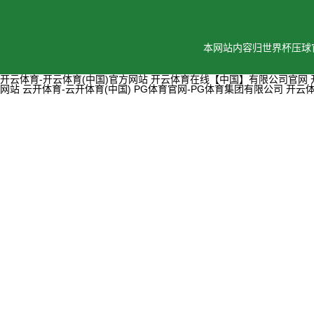
本网站内容归世界杯压球
开云体育-开云体育(中国)官方网站
开云体育在线【中国】有限公司官网
网站
云开体育-云开体育(中国)
PG体育官网-PG体育集团有限公司
开云体