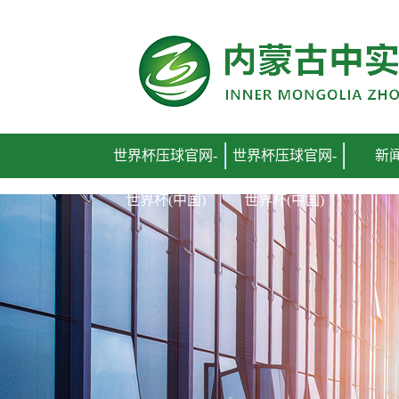
世界杯压球官网
世界杯压球官网-
世界杯压球官网-
新
世界杯(中国)
世界杯(中国)