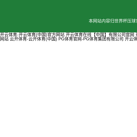
本网站内容归世界杯压球
开云体育-开云体育(中国)官方网站
开云体育在线【中国】有限公司官网
网站
云开体育-云开体育(中国)
PG体育官网-PG体育集团有限公司
开云体