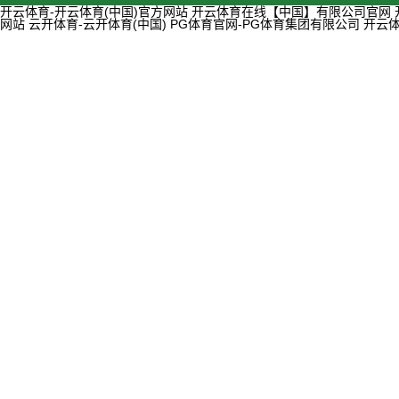
开云体育-开云体育(中国)官方网站
开云体育在线【中国】有限公司官网
网站
云开体育-云开体育(中国)
PG体育官网-PG体育集团有限公司
开云体