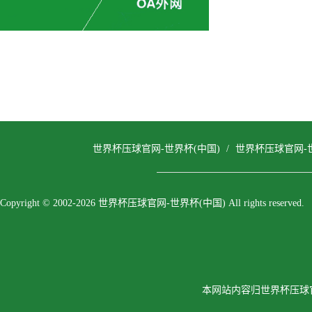
世界杯压球官网-世界杯(中国)
/
世界杯压球官网-
Copyright © 2002-2026 世界杯压球官网-世界杯(中国) All rights reserved.
本网站内容归世界杯压球