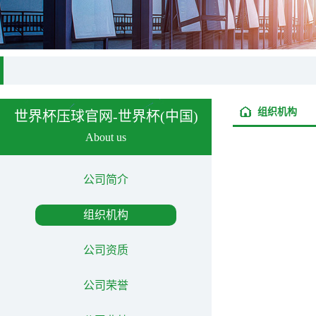
组织机构
世界杯压球官网-世界杯(中国)
About us
公司简介
组织机构
公司资质
公司荣誉