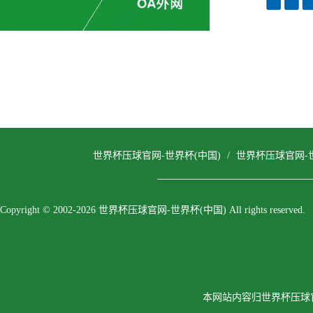
世界杯压球官网-世界杯(中国)
/
世界杯压球官网-
Copyright © 2002-2026 世界杯压球官网-世界杯(中国) All rights reserved.
本网站内容归世界杯压球