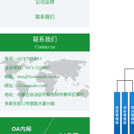
公司业绩
联系我们
联系我们
Contact us
电话：0471-5223613
投诉电话：0471-5223607
邮箱：imzs@liveleanabs.com
网址：//liveleanabs.com/
地址：内蒙古自治区呼和浩特市赛罕区鄂尔
多斯东街12号银联大厦10层