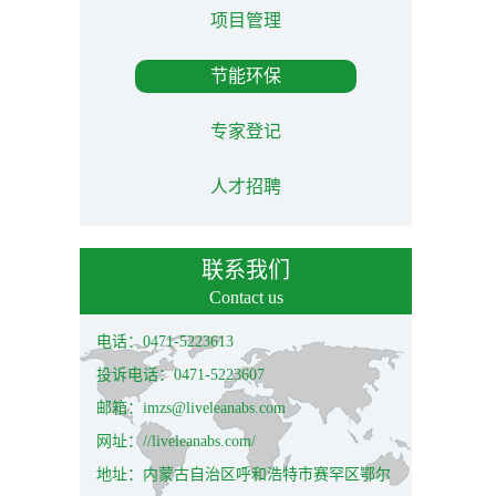
项目管理
节能环保
专家登记
人才招聘
联系我们
Contact us
电话：0471-5223613
投诉电话：0471-5223607
邮箱：imzs@liveleanabs.com
网址：//liveleanabs.com/
地址：内蒙古自治区呼和浩特市赛罕区鄂尔