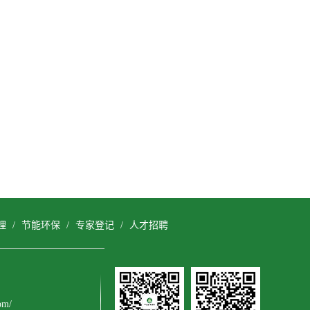
理
/
节能环保
/
专家登记
/
人才招聘
om/