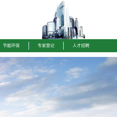
节能环保
专家登记
人才招聘