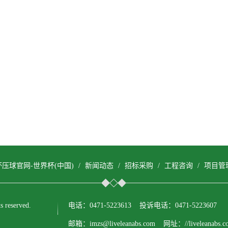
杯压球官网-世界杯(中国)
/
新闻动态
/
招标采购
/
工程咨询
/
项目管
reserved.
电话：0471-5223613 投诉电话：0471-5223607
邮箱：imzs@liveleanabs.com 网址：//liveleanabs.c