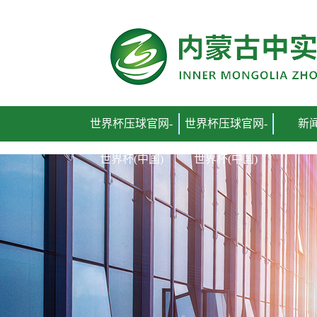
世界杯压球官网
世界杯压球官网-
世界杯压球官网-
新
世界杯(中国)
世界杯(中国)