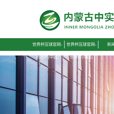
世界杯压球官网
世界杯压球官网-
世界杯压球官网-
新
世界杯(中国)
世界杯(中国)