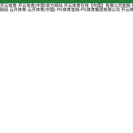
开云体育-开云体育(中国)官方网站
开云体育在线【中国】有限公司官网
网站
云开体育-云开体育(中国)
PG体育官网-PG体育集团有限公司
开云体