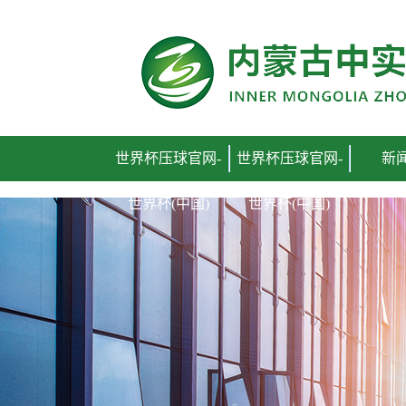
世界杯压球官网
世界杯压球官网-
世界杯压球官网-
新
世界杯(中国)
世界杯(中国)