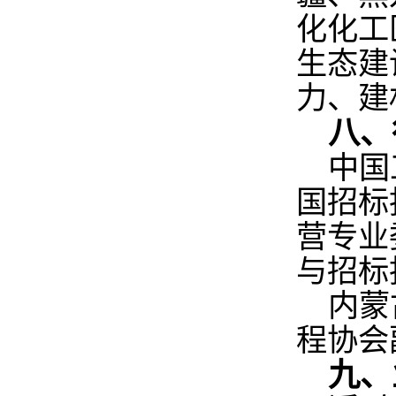
化化工
生态建
力、建
八、
中国
国招标
营专业
与招标
内蒙
程协会
九、