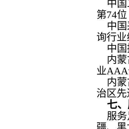
中国
第74位
中国
询行业
中国
内蒙
业AAA
内蒙
治区先
七、
服务
疆、黑