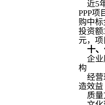
近5
PPP
购中标
投资额
元，项
十、
企业
构
经营
造效益
质量
文化