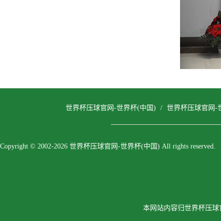
世界杯压球官网-世界杯(中国)
/
世界杯压球官网-
Copyright © 2002-2026 世界杯压球官网-世界杯(中国) All rights reserved.
本网站内容归世界杯压球